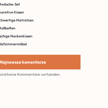
ttwäsche-Set
orative Kissen
chwertige Matratzen
allbetten
schige Nackenkissen
hlafzimmermöbel
Najnowsze komentarze
 sind keine Kommentare vorhanden.