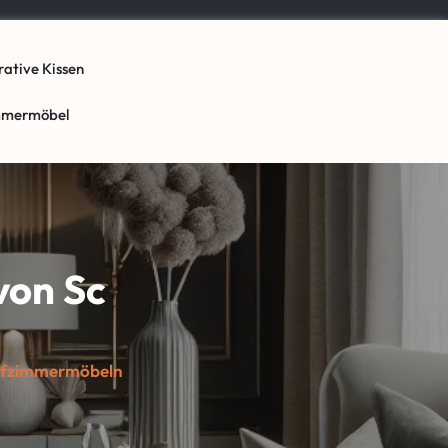
ative Kissen
mmermöbel
von Sc
lafzimmermöbeln