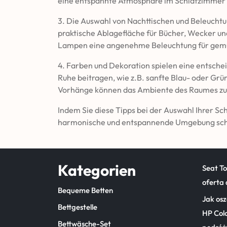
eine entspannte Atmosphäre im Schlafzimmer 
3. Die Auswahl von Nachttischen und Beleuchtun
praktische Ablagefläche für Bücher, Wecker 
Lampen eine angenehme Beleuchtung für gemü
4. Farben und Dekoration spielen eine entsche
Ruhe beitragen, wie z.B. sanfte Blau- oder Gr
Vorhänge können das Ambiente des Raumes zus
Indem Sie diese Tipps bei der Auswahl Ihrer S
harmonische und entspannende Umgebung schaf
Kategorien
Seat T
oferta 
Bequeme Betten
Jak osz
Bettgestelle
HP Col
Bettwäsche-Set