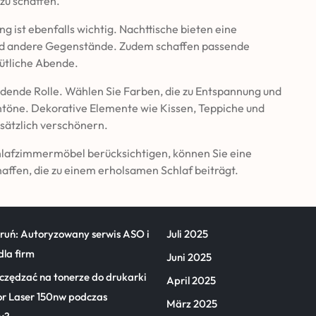
zu schaffen.
g ist ebenfalls wichtig. Nachttische bieten eine
und andere Gegenstände. Zudem schaffen passende
tliche Abende.
idende Rolle. Wählen Sie Farben, die zu Entspannung und
üntöne. Dekorative Elemente wie Kissen, Teppiche und
ätzlich verschönern.
chlafzimmermöbel berücksichtigen, können Sie eine
fen, die zu einem erholsamen Schlaf beiträgt.
oruń: Autoryzowany serwis ASO i
Juli 2025
dla firm
Juni 2025
czędzać na tonerze do drukarki
April 2025
or Laser 150nw podczas
März 2025