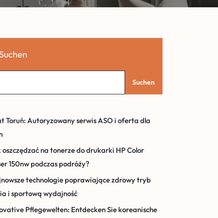
Suchen
Suchen
t Toruń: Autoryzowany serwis ASO i oferta dla
m
 oszczędzać na tonerze do drukarki HP Color
ser 150nw podczas podróży?
nowsze technologie poprawiające zdrowy tryb
ia i sportową wydajność
ovative Pflegewelten: Entdecken Sie koreanische