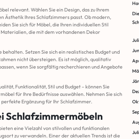
Hau
Möbel relevant. Wählen Sie ein Design, das zu Ihrem
Die
n Ästhetik Ihres Schlafzimmers passt. Ob modern,
Sch
iden Sie sich für Möbel, die Ihren individuellen Stil
d Materialien, die mit dem vorhandenen Dekor
Jul
Jun
e behalten. Setzen Sie sich ein realistisches Budget und
Rahmen nicht übersteigen. Es ist möglich, qualitativ
Apr
 passen, wenn Sie sorgfältig recherchieren und Angebote
Mä
Jä
lität, Funktionalität, Stil und Budget – können Sie
De
ermöbel für Ihre Bedürfnisse auswählen. Nehmen Sie sich
e perfekte Ergänzung für Ihr Schlafzimmer.
Ok
Se
ei Schlafzimmermöbeln
Au
ten eine Vielzahl von stilvollen und funktionalen
Jul
sort zu verwandeln. Einer der aktuellen Trends ist die