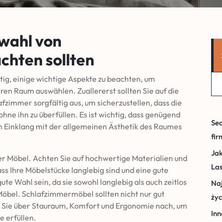
swahl von
hten sollten
ig, einige wichtige Aspekte zu beachten, um
hren Raum auswählen. Zuallererst sollten Sie auf die
zimmer sorgfältig aus, um sicherzustellen, dass die
hne ihn zu überfüllen. Es ist wichtig, dass genügend
Sea
m Einklang mit der allgemeinen Ästhetik des Raumes
fir
Jak
 der Möbel. Achten Sie auf hochwertige Materialien und
La
ass Ihre Möbelstücke langlebig sind und eine gute
ute Wahl sein, da sie sowohl langlebig als auch zeitlos
Naj
 Möbel. Schlafzimmermöbel sollten nicht nur gut
życ
n Sie über Stauraum, Komfort und Ergonomie nach, um
Inn
e erfüllen.