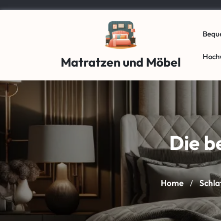
Skip
to
content
Bequ
Hoch
Matratzen und Möbel
Die b
Home
Schl
/