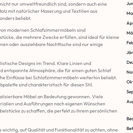
Jun
nicht nur umweltfreundlich sind, sondern auch eine
lz mit natürlicher Maserung und Textilien aus
Ma
onders beliebt.
Apr
l von modernen Schlafzimmermöbeln sind
Mä
tücke, die mehrere Zwecke erfüllen, sind ideal für kleine
Fe
men oder ausziehbare Nachttische sind nur einige
Jä
De
istische Designs im Trend. Klare Linien und
nd entspannte Atmosphäre, die für einen guten Schlaf
No
sche Einflüsse bei Schlafzimmermöbeln weiterhin beliebt.
Ok
palette sind charakteristisch für diesen Stil.
Se
dualisierbare Möbel an Bedeutung gewonnen. Viele
Au
terialien und Ausführungen nach eigenen Wünschen
elstücke zu schaffen, die perfekt zu ihrem persönlichen
Be
Bet
wichtig, auf Qualität und Funktionalität zu achten, ohne