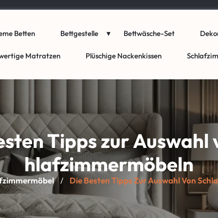
eme Betten
Bettgestelle
Bettwäsche-Set
Dekor
wertige Matratzen
Plüschige Nackenkissen
Schlafzi
esten Tipps zur Auswahl 
hlafzimmermöbeln
afzimmermöbel
Die Besten Tipps Zur Auswahl Von Sch
/