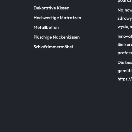
podróż
Dekorative Kissen
Najnow
Hochwertige Matratzen
zdrowy 
wydajn
Metallbetten
Innova
Plüschige Nackenkissen
Sie kor
Schlafzimmermöbel
profess
Die bes
gemütl
https:/