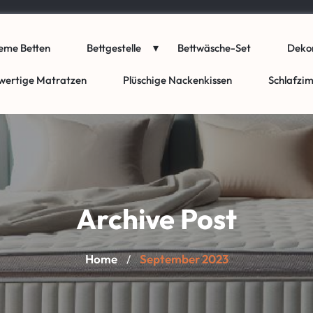
eme Betten
Bettgestelle
Bettwäsche-Set
Dekor
wertige Matratzen
Plüschige Nackenkissen
Schlafzi
Archive Post
Home
September 2023
/