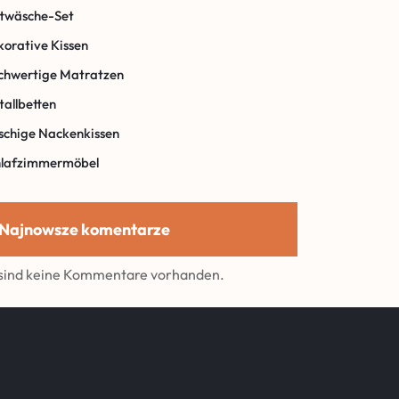
ttwäsche-Set
orative Kissen
chwertige Matratzen
allbetten
schige Nackenkissen
hlafzimmermöbel
Najnowsze komentarze
 sind keine Kommentare vorhanden.