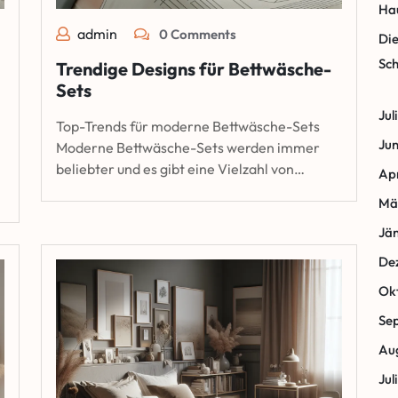
Hau
admin
0 Comments
Die
Sch
Trendige Designs für Bettwäsche-
Sets
Jul
Top-Trends für moderne Bettwäsche-Sets
Jun
Moderne Bettwäsche-Sets werden immer
beliebter und es gibt eine Vielzahl von…
Apr
Mä
Jä
De
Ok
Se
Au
Jul