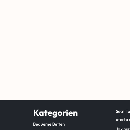
Kategorien
Seat T
oferta 
Bequeme Betten
Jak osz