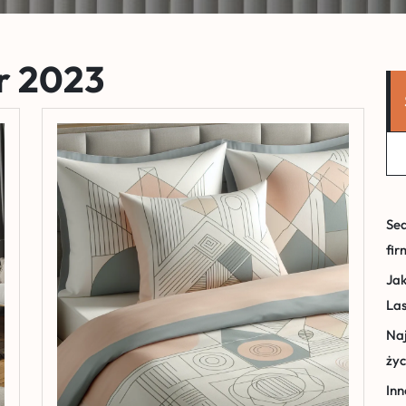
r 2023
Sea
fir
Jak
La
Naj
życ
Inn