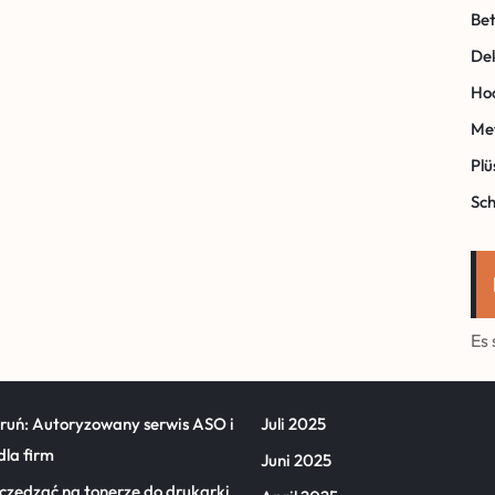
Be
Dek
Ho
Met
Plü
Sc
Es
oruń: Autoryzowany serwis ASO i
Juli 2025
dla firm
Juni 2025
czędzać na tonerze do drukarki