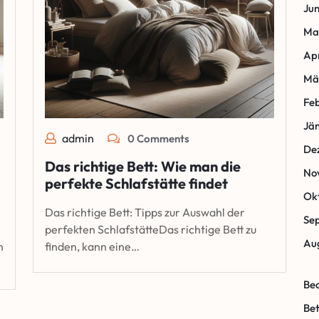
Jun
Ma
Apr
Mä
Fe
Jä
admin
0 Comments
De
Das richtige Bett: Wie man die
No
perfekte Schlafstätte findet
Ok
Das richtige Bett: Tipps zur Auswahl der
Se
perfekten SchlafstätteDas richtige Bett zu
Au
n
finden, kann eine…
Be
Bet