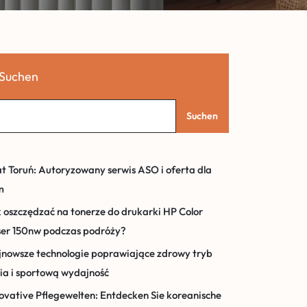
Suchen
Suchen
t Toruń: Autoryzowany serwis ASO i oferta dla
m
 oszczędzać na tonerze do drukarki HP Color
ser 150nw podczas podróży?
nowsze technologie poprawiające zdrowy tryb
ia i sportową wydajność
ovative Pflegewelten: Entdecken Sie koreanische