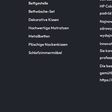
Bettgestelle
HP Col
Bettwäsche-Set
podróż
Dekorative Kissen
Najnow
Hochwertige Matratzen
zdrowy 
wydajn
Metallbetten
Innova
Plüschige Nackenkissen
Sie kor
Schlafzimmermöbel
profess
Die bes
gemütl
https:/