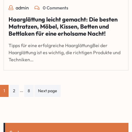
admin
0 Comments
Haarglättung leicht gemacht: Die besten
Matratzen, Möbel, Kissen, Betten und
Bettlaken für eine erholsame Nacht!
Tipps für eine erfolgreiche HaarglättungBei der
Haarglättung ist es wichtig, die richtigen Produkte und
Techniken…
Seitennummerierung
…
1
2
8
Next page
der
Beiträge