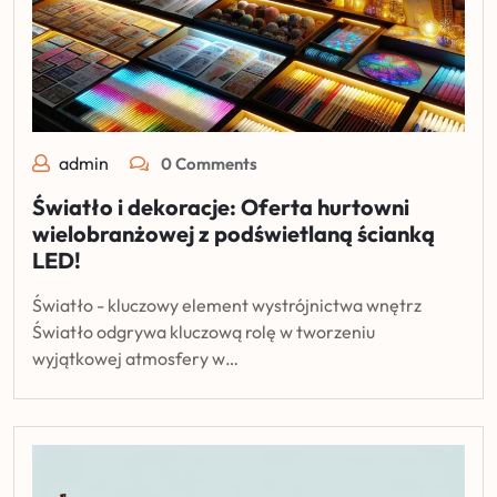
admin
0 Comments
Światło i dekoracje: Oferta hurtowni
wielobranżowej z podświetlaną ścianką
LED!
Światło - kluczowy element wystrójnictwa wnętrz
Światło odgrywa kluczową rolę w tworzeniu
wyjątkowej atmosfery w…