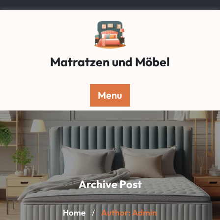
Skip
to
content
Matratzen und Möbel
Menu
Archive Post
Home
Author: Admin
/