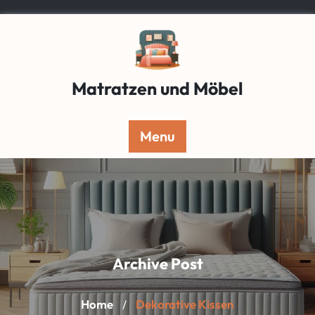
Skip
to
content
Matratzen und Möbel
Menu
Archive Post
Home
Dekorative Kissen
/