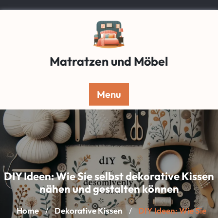
Skip
to
content
Matratzen und Möbel
Menu
DIY Ideen: Wie Sie selbst dekorative Kissen
nähen und gestalten können
Home
Dekorative Kissen
DIY Ideen: Wie Sie
/
/