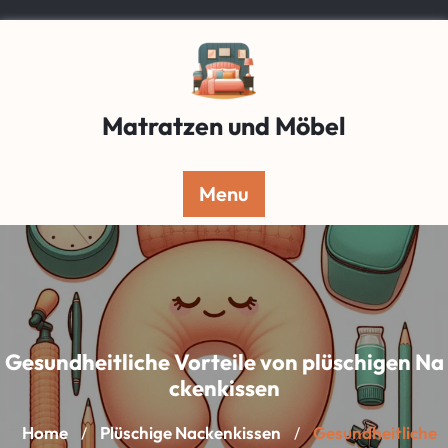
Skip
to
content
Matratzen und Möbel
Menu
Gesundheitliche Vorteile von plüschigen Na
ckenkissen
Home
Plüschige Nackenkissen
Gesundheitliche
/
/