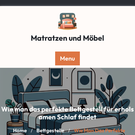
Skip
to
content
Matratzen und Möbel
Menu
Wie man das perfekte Bettgestell für erhols
amen Schlaf findet
Home
Bettgestelle
Wie Man Das Perfekte
/
/